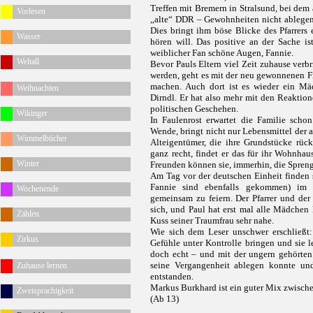
Treffen mit Bremern in Stralsund, bei dem 
Vorlesen
„alte“ DDR – Gewohnheiten nicht ablegen, 
Dies bringt ihm böse Blicke des Pfarrers
Wasser
hören will. Das positive an der Sache is
weiblicher Fan schöne Augen, Fannie.
Weltall
Bevor Pauls Eltern viel Zeit zuhause verb
werden, geht es mit der neu gewonnenen Fr
machen. Auch dort ist es wieder ein Mä
Weihnachten
Dirndl. Er hat also mehr mit den Reaktion
politischen Geschehen.
Wikinger
In Faulenrost erwartet die Familie scho
Wende, bringt nicht nur Lebensmittel der a
Wimmelbücher
Alteigentümer, die ihre Grundstücke rüc
ganz recht, findet er das für ihr Wohnha
Winter
Freunden können sie, immerhin, die Spreng
Am Tag vor der deutschen Einheit finden 
Fannie sind ebenfalls gekommen) im 
Wochenende
gemeinsam zu feiern. Der Pfarrer und de
sich, und Paul hat erst mal alle Mädchen
Zählen
Kuss seiner Traumfrau sehr nahe.
Wie sich dem Leser unschwer erschließt:
Zirkus
Gefühle unter Kontrolle bringen und sie 
doch echt – und mit der ungern gehörten 
seine Vergangenheit ablegen konnte und 
Zuhause lernen
entstanden.
Markus Burkhard ist ein guter Mix zwische
Zweisprachigkeit
(Ab 13)