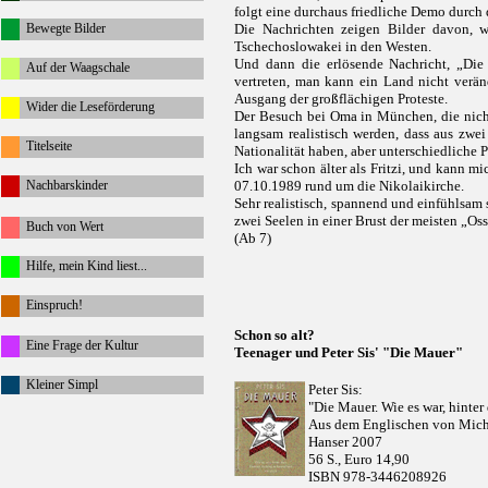
folgt eine durchaus friedliche Demo durch 
Bewegte Bilder
Die Nachrichten zeigen Bilder davon, 
Tschechoslowakei in den Westen.
Und dann die erlösende Nachricht, „Die 
Auf der Waagschale
vertreten, man kann ein Land nicht veränd
Ausgang der großflächigen Proteste.
Wider die Leseförderung
Der Besuch bei Oma in München, die nicht 
langsam realistisch werden, dass aus zwe
Titelseite
Nationalität haben, aber unterschiedliche P
Ich war schon älter als Fritzi, und kann
Nachbarskinder
07.10.1989 rund um die Nikolaikirche.
Sehr realistisch, spannend und einfühlsam 
zwei Seelen in einer Brust der meisten „Oss
Buch von Wert
(Ab 7)
Hilfe, mein Kind liest...
Einspruch!
Schon so alt?
Eine Frage der Kultur
Teenager und Peter Sis' "Die Mauer"
Kleiner Simpl
Peter Sis:
"Die Mauer.
Wie es war, hinte
Aus dem Englischen von Mich
Hanser 2007
56 S., Euro 14,90
ISBN 978-3446208926