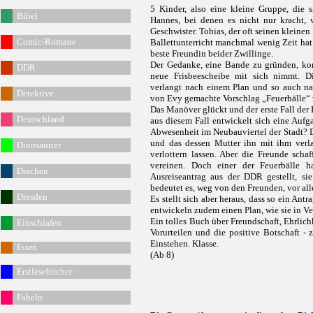
5 Kinder, also eine kleine Gruppe, die 
Bibel
Hannes, bei denen es nicht nur kracht,
Geschwister. Tobias, der oft seinen kleine
Comic-Romane
Ballettunterricht manchmal wenig Zeit ha
beste Freundin beider Zwillinge.
Der Gedanke, eine Bande zu gründen, kom
DDR
neue Frisbeescheibe mit sich nimmt. D
verlangt nach einem Plan und so auch n
Detektive
von Evy gemachte Vorschlag „Feuerbälle“
Das Manöver glückt und der erste Fall der 
Deutschland
aus diesem Fall entwickelt sich eine Auf
Abwesenheit im Neubauviertel der Stadt? 
und das dessen Mutter ihn mit ihm verla
Dinosaurier
verlottern lassen. Aber die Freunde sc
vereinen. Doch einer der Feuerbälle 
Drachen
Ausreiseantrag aus der DDR gestellt, s
bedeutet es, weg von den Freunden, vor al
Dresden
Es stellt sich aber heraus, dass so ein Ant
entwickeln zudem einen Plan, wie sie in V
Ein tolles Buch über Freundschaft, Ehrli
Einschlafen
Vorurteilen und die positive Botschaft 
Einstehen. Klasse.
Essen
(Ab 8)
Erstlesebücher
Fabeln