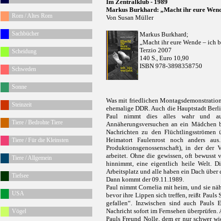
Im Zentralklub - 1989
Markus Burkhard: „Macht ihr eure Wende,
Rom / Altes Rom
Von Susan Müller
Sachbücher
Markus Burkhard;
„Macht ihr eure Wende – ich b
Terzio 2007
Scheidung
140 S., Euro 10,90
ISBN 978-3898358750
Schweden
Sonne
Was mit friedlichen Montagsdemonstratione
Steinzeit
ehemalige DDR. Auch die Hauptstadt Berlin 
Paul nimmt dies alles wahr und au
Tiere / Bedrohte Tiere
Annäherungsversuchen an ein Mädchen bes
Nachrichten zu den Flüchtlingsströmen 
Heimatort Faulenrost noch anders aus
Tiere / Für die Kleinsten
Produktionsgenossenschaft), in der der 
arbeitet. Ohne die gewissen, oft bewusst
Tiere / Allgemein
hinnimmt, eine eigentlich heile Welt. D
Arbeitsplatz und alle haben ein Dach über
Tiefsee
Dann kommt der 09.11.1989.
Paul nimmt Cornelia mit heim, und sie näh
USA
bevor ihre Lippen sich treffen, reißt Pauls
gefallen“. Inzwischen sind auch Pauls 
Nachricht sofort im Fernsehen überprüfen. A
Vögel
Pauls Freund Nolle, dem er nur schwer wi