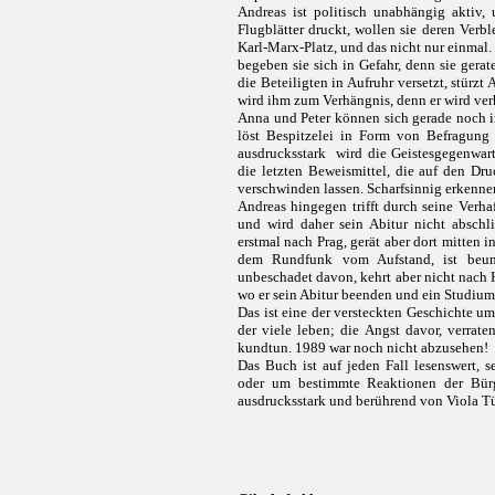
Andreas ist politisch unabhängig aktiv,
Flugblätter druckt, wollen sie deren Ver
Karl-Marx-Platz, und das nicht nur einmal.
begeben sie sich in Gefahr, denn sie gerat
die Beteiligten in Aufruhr versetzt, stürzt 
wird ihm zum Verhängnis, denn er wird verh
Anna und Peter können sich gerade noch i
löst Bespitzelei in Form von Befragung
ausdrucksstark wird die Geistesgegenwart
die letzten Beweismittel, die auf den Dr
verschwinden lassen. Scharfsinnig erkenne
Andreas hingegen trifft durch seine Verha
und wird daher sein Abitur nicht abschl
erstmal nach Prag, gerät aber dort mitten i
dem Rundfunk vom Aufstand, ist beun
unbeschadet davon, kehrt aber nicht nach
wo er sein Abitur beenden und ein Studiu
Das ist eine der versteckten Geschichte u
der viele leben; die Angst davor, verrat
kundtun. 1989 war noch nicht abzusehen!
Das Buch ist auf jeden Fall lesenswert, s
oder um bestimmte Reaktionen der Bürg
ausdrucksstark und berührend von Viola Tür