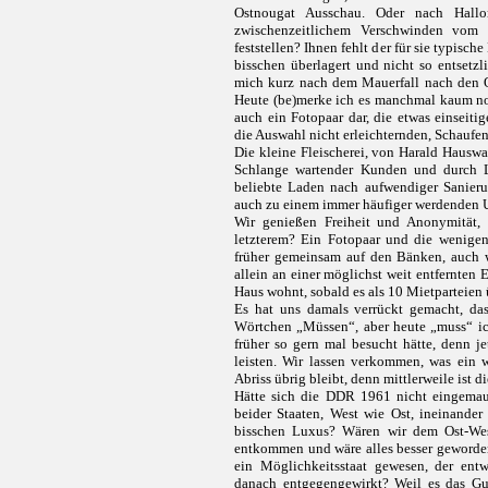
Ostnougat Ausschau. Oder nach Hallo
zwischenzeitlichem Verschwinden vom
feststellen? Ihnen fehlt der für sie typis
bisschen überlagert und nicht so entsetz
mich kurz nach dem Mauerfall nach den O
Heute (be)merke ich es manchmal kaum noc
auch ein Fotopaar dar, die etwas einseiti
die Auswahl nicht erleichternden, Schaufen
Die kleine Fleischerei, von Harald Hausw
Schlange wartender Kunden und durch Lu
beliebte Laden nach aufwendiger Sanieru
auch zu einem immer häufiger werdenden 
Wir genießen Freiheit und Anonymität, 
letzterem? Ein Fotopaar und die wenige
früher gemeinsam auf den Bänken, auch we
allein an einer möglichst weit entfernten
Haus wohnt, sobald es als 10 Mietparteien 
Es hat uns damals verrückt gemacht, das
Wörtchen „Müssen“, aber heute „muss“ ich
früher so gern mal besucht hätte, denn j
leisten. Wir lassen verkommen, was ein 
Abriss übrig bleibt, denn mittlerweile ist 
Hätte sich die DDR 1961 nicht eingemau
beider Staaten, West wie Ost, ineinander
bisschen Luxus? Wären wir dem Ost-West
entkommen und wäre alles besser geworde
ein Möglichkeitsstaat gewesen, der ent
danach entgegengewirkt? Weil es das Gu