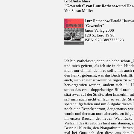
Gibt Aufschluss
"Gewendet" von Lutz Rathenow und Har
Von Susan Müller
Lutz Rathenow/Harald Hausw
"Gewendet"
Jaron Verlag 2006
128 S., Euro 19,90
I
SBN: 978-3897735323
Ich bin vorbelastet, denn ich habe schon „
und mich gefreut, als ich sie in den Händ
nicht nur einmal, denn es sollte mir auch
den Punkt gebracht, was das Buch betrifft
auch, sich später schwerer betrügen zu k
hervorgerufen werden, ändern sich…!“ Ha
schon das erste doppelseitige Bild macht
sitzt zwar auf der Straße, aber immerhin 
saß man auch nicht einfach so auf der St
später aufgefallen und um Aufgabe dieses 
noch eine Respektperson, der genauso wie 
wurde und der man normalerweise zu folgen
Im ersten Rausch der neuen Welt rückt 
Vielzahl des Angebotes lässt uns staunen, ab
Beispiel Nutella, den Nougatbrotaufstrich
mal bei Oma gab, den diese aus dem Int