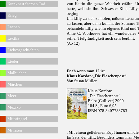
von Katrin die ganze Wahrheit erfährt. U
Krankheit Sterben Tod
hatte, weil sie ihre Schwester Rita, Lilly
beging.
Krieg
Um Lilly zu sich zu holen, müssen Lena und
zu lassen, aber dann kommt der Sommer 19
Lachen
behandeln Lilly wie ihr eigenes Kind und T
Anne C. Voorhoeve hat ein wunderbares W
Lexika
seiner Tiefgründigkeit auch sehr berührt.
(Ab 12)
Liebesgeschichten
Lieder
Doch wenn man 12 ist
Malbücher
Klaus Kordon:„Die Flaschenpost“
Von Susan Müller
Märchen
Klaus Kordon:
Meer
„Die Flaschenpost“
Beltz (Gulliver) 2000
184 S., Euro 6,95
Mexiko
ISBN 978-3407783783
Mitbringsel
Mitraten
„Mit einem geliehenen Kopf immer um die 
En Satz, der trifft. Besonders wenn man Me