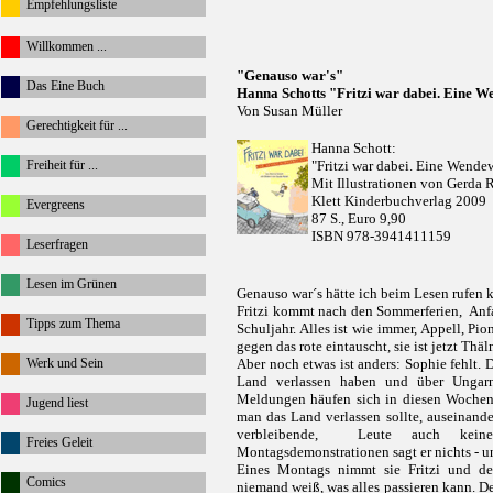
Empfehlungsliste
Willkommen ...
"Genauso war's"
Das Eine Buch
Hanna Schotts "Fritzi war dabei. Eine 
Von Susan Müller
Gerechtigkeit für ...
Hanna Schott:
Freiheit für ...
"Fritzi war dabei. Eine Wend
Mit Illustrationen von Gerda 
Klett Kinderbuchverlag 2009
Evergreens
87 S., Euro 9,90
ISBN 978-3941411159
Leserfragen
Lesen im Grünen
Genauso war´s hätte ich beim Lesen rufen k
Fritzi kommt nach den Sommerferien, Anfa
Tipps zum Thema
Schuljahr. Alles ist wie immer, Appell, Pio
gegen das rote eintauscht, sie ist jetzt Thä
Werk und Sein
Aber noch etwas ist anders: Sophie fehlt. D
Land verlassen haben und über Ungarn
Meldungen häufen sich in diesen Wochen.
Jugend liest
man das Land verlassen sollte, auseinande
verbleibende, Leute auch keine
Freies Geleit
Montagsdemonstrationen sagt er nichts - un
Eines Montags nimmt sie Fritzi und de
Comics
niemand weiß, was alles passieren kann. Der