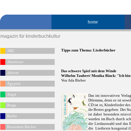
home
magazin für kinderbuchkultur
Ti
pps zum Thema:
Liederbücher
ABC
Abenteuer
Das schwere Spiel mit dem Winde
Advent
Wilhelm Taubert/ Monika Rinck: "Ich bin
Von Ada Bieber
Ägypten
Angst
Das im innovativen Verlag
Dilemma, denn es ist sowoh
CD ist es, Kinderlieder de
Berge
ihr Bestes gegeben: Der S
ist dabei besonders reizvo
Berlin
wurden im Buch durch sch
die Liedauswahl und das B
Besondere Bücher
die Liedtexte kongenial il