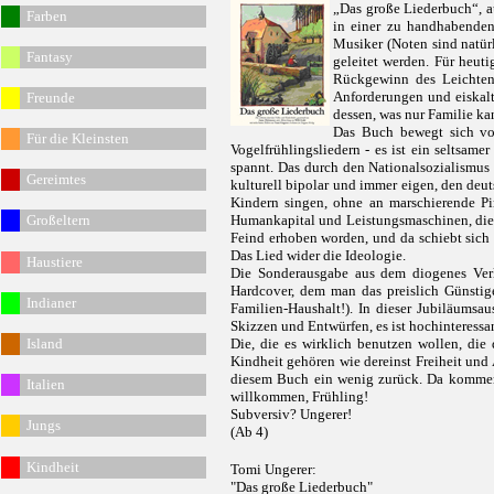
„Das große Liederbuch“, a
Fa
rben
in einer zu handhabenden 
Musiker (Noten sind natür
Fantasy
geleitet werden. Für heuti
Rückgewinn des Leichten
Anforderungen und eiskal
Freunde
dessen, was nur Familie ka
Das Buch bewegt sich vo
Für die Kleinsten
Vogelfrühlingsliedern - es ist ein selts
spannt. Das durch den Nationalsozialismus 
Gereimtes
kulturell bipolar und immer eigen, den deu
Kindern singen, ohne an marschierende Pi
G
roßeltern
Humankapital und Leistungsmaschinen, die 
Feind erhoben worden, und da schiebt sich 
Das Lied wider die Ideologie.
Haustiere
Die Sonderausgabe aus dem diogenes Verlag
Hardcover, dem man das preislich Günstig
Indianer
Familien-Haushalt!). In dieser Jubiläumsa
Skizzen und Entwürfen, es ist hochinteressa
Island
Die, die es wirklich benutzen wollen, die 
Kindheit gehören wie dereinst Freiheit und
diesem Buch ein wenig zurück. Da kommen 
Italien
willkommen, Frühling!
Subversiv? Ungerer!
Jungs
(Ab 4)
Kindheit
Tomi Ungerer:
"Das große Liederbuch"