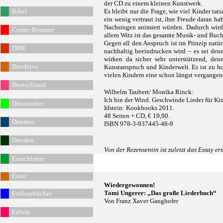
der CD zu einem kleinen Kunstwerk.
Bibel
Es bleibt nur die Frage, wie viel Kinder ta
ein wenig vertraut ist, ihre Freude daran 
Nachsingen animiert würden. Dadurch wird
Comic-Romane
allem Witz ist das gesamte Musik- und Buch
Gegen all den Anspruch ist im Prinzip natür
DDR
nachhaltig beeindrucken wird – es sei denn
wirken da sicher sehr unterstützend, den
Detektive
Kunstanspruch und Kinderwelt. Es ist zu ho
vielen Kindern eine schon längst vergangen
Deutschland
Wilhelm Taubert/ Monika Rinck:
Ich bin der Wind. Geschwinde Lieder für Kin
Dinosaurier
Idstein: Kookbooks 2011.
48 Seiten + CD, € 19,90.
Drachen
ISBN 978-3-937445-48-9
Dresden
Von der Rezensentin ist zuletzt das Essay e
Einschlafen
Essen
Wiedergewonnen!
Tomi Ungerer: „Das große Liederbuch“
Erstlesebücher
Von Franz Xaver Ganghofer
Fabeln