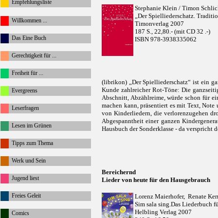
Empfehlungsliste
Stephanie Klein / Timon Schli
„Der Spielliederschatz. Traditi
Willkommen ...
Timonverlag 2007
187 S., 22,80.- (mit CD 32 .-)
Das Eine Buch
ISBN 978-3938335062
Gerechtigkeit für ...
Freiheit für ...
(librikon) „Der Spielliederschatz“ ist ein g
Kunde zahlreicher Rot-Töne: Die ganzseitig
Evergreens
Abschnitt, Abzählreime, würde schon für ei
machen kann, präsentiert es mit Text, Note
Leserfragen
von Kinderliedern, die verlorenzugehen dro
Abgespanntheit einer ganzen Kindergenerat
Lesen im Grünen
Hausbuch der Sonderklasse - da verspricht d
Tipps zum Thema
Werk und Sein
Bereichernd
Jugend liest
Lieder von heute für den Hausgebrauch
Freies Geleit
Lorenz Maierhofer, Renate Ker
Sim sala sing.Das Liederbuch f
Helbling Verlag 2007
Comics