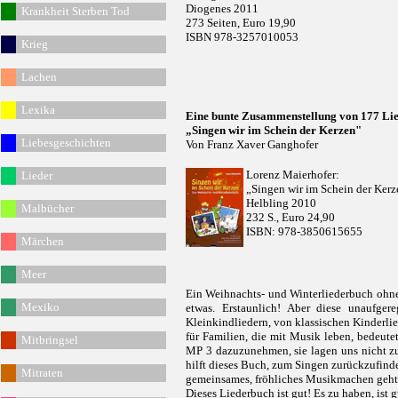
Diogenes 2011
Krankheit Sterben Tod
273 Seiten, Euro 19,90
ISBN 978-3257010053
Krieg
Lachen
Lexika
Eine bunte Zusammenstellung von 177 Li
„Singen wir im Schein der Kerzen"
Liebesgeschichten
Von Franz Xaver Ganghofer
Lorenz Maierhofer:
Lieder
„Singen wir im Schein der Ker
Helbling 2010
Malbücher
232 S., Euro 24,90
ISBN: 978-3850615655
Märchen
Meer
Ein Weihnachts- und Winterliederbuch ohne 
Mexiko
etwas. Erstaunlich! Aber diese unaufge
Kleinkindliedern, von klassischen Kinderli
für Familien, die mit Musik leben, bedeute
Mitbringsel
MP 3 dazuzunehmen, sie lagen uns nicht zur 
hilft dieses Buch, zum Singen zurückzufind
Mitraten
gemeinsames, fröhliches Musikmachen geht –
Dieses Liederbuch ist gut! Es zu haben, ist 