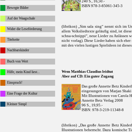
240 S., 16,50.-
ISBN 978-3-85061-345-3
Bewegte Bilder
Auf der Waagschale
(librikon) „Sim sala sing“ nennt sich im U
Wider die Leseförderung
allem Volksliedtexte geläufig sind, ist die
schna-schnippi“, neue Lieder zu Anlässen wi
Titelseite
nicht vorlag). Diese Lieder haben sich eh
mit den vielen lustigen Spielideen ist die
Nachbarskinder
Buch von Wert
Wem Matthias Claudius leidtut
Hilfe, mein Kind liest...
Aber auf CD: Ein guter Zugang
Einspruch!
Das große Annette Betz Kinder
eingesungen von Marjan Shaki
Eine Frage der Kultur
Mit Illustrationen von Carola 
Annette Betz Verlag 2008
Kleiner Simpl
96 S., 19,95.-
ISBN: 978-3-219-11348-8
(librikon) „Das große Annette Betz Kinderl
Illustrationen beherrscht. Dazu komische T