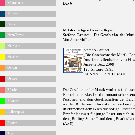
München
(Ab 6)
Museen
Natur
Mit der nötigen Ernsthaftigkeit
Stefano Catucci: „Die Geschichte der Mus
Nazi-Terror
Von Anne Möller
Nikolaus
Stefano Catucci:
„Die Geschichte der Musik. Ep
Nordsee
Aus dem Italienischen von Elis
Annette Betz 2009
Ostern
123 S., Euro 19,95
ISBN 978-3-219-11373-0
Ostsee
Die Geschichte der Musik wird uns in dies
Pferde
Barock, die Klassik, die romantische Gen
Personen und den Gesellschaften der Zeit 
Pflanzen
werden Bilder mit Informationen verknüpft,
Instrumenten dem Buch die nötige Ernsthaft
Philosophie
Empfehlenswert für junge Leser, um sich i
den „Rolling Stones“ und den „Beatles“ au
Piraten
(Ab 8)
Ritter