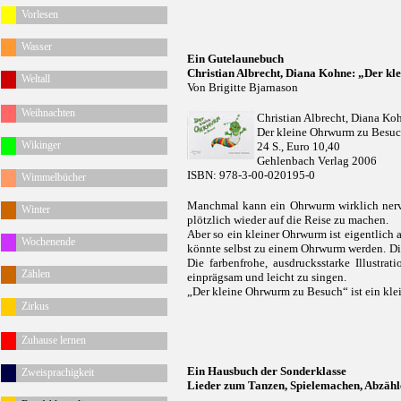
Vorlesen
Wasser
Ein Gutelaunebuch
Christian Albrecht, Diana Kohne: „Der k
Weltall
Von Brigitte Bjarnason
Weihnachten
Christian Albrecht, Diana Ko
Der kleine Ohrwurm zu Besu
Wikinger
24 S., Euro 10,40
Gehlenbach Verlag 2006
ISBN: 978-3-00-020195-0
Wimmelbücher
Manchmal kann ein Ohrwurm wirklich nerven.
Winter
plötzlich wieder auf die Reise zu machen.
Aber so ein kleiner Ohrwurm ist eigentlich
Wochenende
könnte selbst zu einem Ohrwurm werden. Die
Die farbenfrohe, ausdrucksstarke Illustr
Zählen
einprägsam und leicht zu singen.
„Der kleine Ohrwurm zu Besuch“ ist ein kle
Zirkus
Zuhause lernen
Ein Hausbuch der Sonderklasse
Zweisprachigkeit
Lieder zum Tanzen, Spielemachen, Abzähle