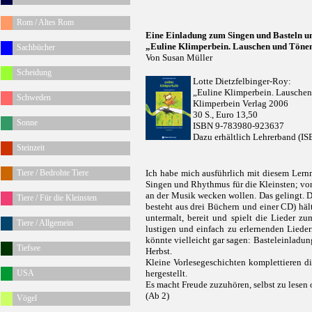
Rom / Altes Rom
Eine Einladung zum Singen und Basteln 
„Euline Klimperbein. Lauschen und Tönen
Sachbücher
Von Susan Müller
Scheidung
Lotte Dietzfelbinger-Roy:
„Euline Klimperbein. Lausche
Schweden
Klimperbein Verlag 2006
30 S., Euro 13,50
Sonne
ISBN 9-783980-923637
Dazu erhältlich Lehrerband (
Steinzeit
Tiere / Bedrohte Tiere
Ich habe mich ausführlich mit diesem Lern
Singen und Rhythmus für die Kleinsten; von
an der Musik wecken wollen. Das gelingt. D
Tiere / Für die Kleinsten
besteht aus drei Büchern und einer CD) hält
untermalt, bereit und spielt die Lieder zu
Tiere / Allgemein
lustigen und einfach zu erlernenden Liede
könnte vielleicht gar sagen: Basteleinladun
Tiefsee
Herbst.
Kleine Vorlesegeschichten komplettieren d
USA
hergestellt.
Es macht Freude zuzuhören, selbst zu lesen 
(Ab 2)
Vögel