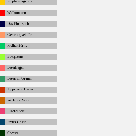
Empfehlungsliste
Willkommen ...
Das Eine Buch
Gerechtigkeit für ...
Freiheit für ...
Evergreens
Leserfragen
Lesen im Grünen
Tipps zum Thema
Werk und Sein
Jugend liest
Freies Geleit
Comics