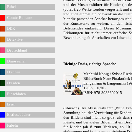
und der Museumsführer für Kinder (in de
Bibel
(vorab). 25 Werke werden vorgestellt und 
und auch einmal ein Schwenk an die Stätt
Comic-Romane
hier die passenden Aspekte herausgesucht
der Kunstwerke zu weisen, an den rich
Belehrendes einknüpft. Dieser Museumsf
DDR
Erklärungen für nicht immer einfache S
Bewunderung ab. Anschaffen vor Lösen der 
Detektive
Deutschland
Dinosaurier
Richtige Dosis, richtige Sprache
Drachen
Mechtild König / Sylvia Ried
BilderBuch Neue Pinakothek
Dresden
Langemann & Langemann 19
120 S., 10,50.-
ISBN: 978-3933602015
Einschlafen
Essen
(librikon) Der Museumsführer „Neue Pina
Sammlung bei der Vermittlung für Kinder 
Erstlesebücher
den Bildern sind nicht so groß, als dass
müsste, und bei vielen Bildern ist ein Be
Fabeln
für Kinder (ab 8 zum Vorlesen, ab 10 
einbezogen und in der genau richtigen Dosi