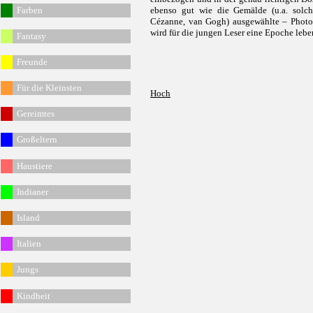
Fa
rben
ebenso gut wie die Gemälde (u.a. solc
Cézanne, van Gogh) ausgewählte – Photo
wird für die jungen Leser eine Epoche leben
Fantasy
Freunde
Für die Kleinsten
Hoch
Gereimtes
G
roßeltern
Haustiere
Indianer
Island
Italien
Jungs
Kindheit