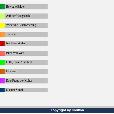
Bewegte Bilder
Auf der Waagschale
Wider die Leseförderung
Titelseite
Nachbarskinder
Buch von Wert
Hilfe, mein Kind liest...
Einspruch!
Eine Frage der Kultur
Kleiner Simpl
copyright by librikon