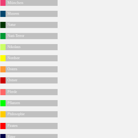
München
Museen
Natur
Nazi-Terror
Nikolaus
Nordsee
Ostern
Ostsee
Pferde
Pflanzen
Philosophie
Piraten
Ritter