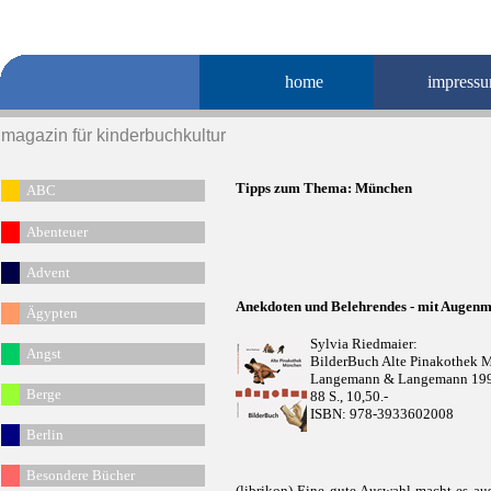
home
impress
magazin für kinderbuchkultur
Tipps zum Thema:
München
ABC
Abenteuer
Advent
Anekdoten und Belehrendes - mit Augen
Ägypten
Sylvia Riedmaier:
Angst
BilderBuch Alte Pinakothek
Langemann & Langemann 19
Berge
88 S., 10,50.-
ISBN: 978-3933602008
Berlin
Besondere Bücher
(librikon) Eine gute Auswahl macht es au