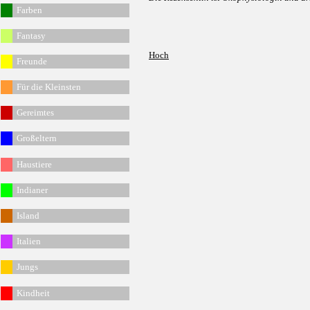
Fa
rben
Fantasy
Hoch
Freunde
Für die Kleinsten
Gereimtes
G
roßeltern
Haustiere
Indianer
Island
Italien
Jungs
Kindheit