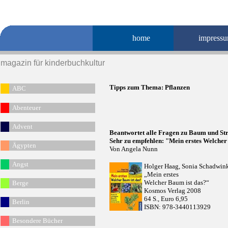
home
impress
magazin für kinderbuchkultur
Tipps zum Thema:
Pflanzen
ABC
Abenteuer
Advent
Beantwortet alle Fragen zu Baum und St
Sehr zu empfehlen: "Mein erstes Welcher
Ägypten
Von Angela Nunn
Angst
Holger Haag, Sonia Schadwink
„Mein erstes
Welcher Baum ist das?“
Berge
Kosmos Verlag 2008
64 S., Euro 6,95
Berlin
ISBN: 978-3440113929
Besondere Bücher