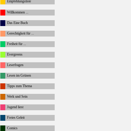
Empfehlungsliste
Willkommen ...
Das Eine Buch
Gerechtigkeit für ...
Freiheit für ...
Evergreens
Leserfragen
Lesen im Grünen
Tipps zum Thema
Werk und Sein
Jugend liest
Freies Geleit
Comics