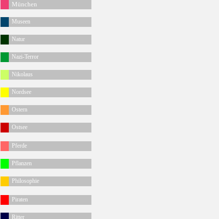
München
Museen
Natur
Nazi-Terror
Nikolaus
Nordsee
Ostern
Ostsee
Pferde
Pflanzen
Philosophie
Piraten
Ritter