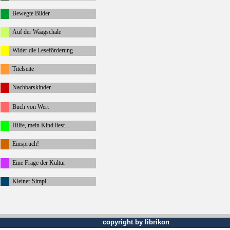
Bewegte Bilder
Auf der Waagschale
Wider die Leseförderung
Titelseite
Nachbarskinder
Buch von Wert
Hilfe, mein Kind liest...
Einspruch!
Eine Frage der Kultur
Kleiner Simpl
copyright by librikon