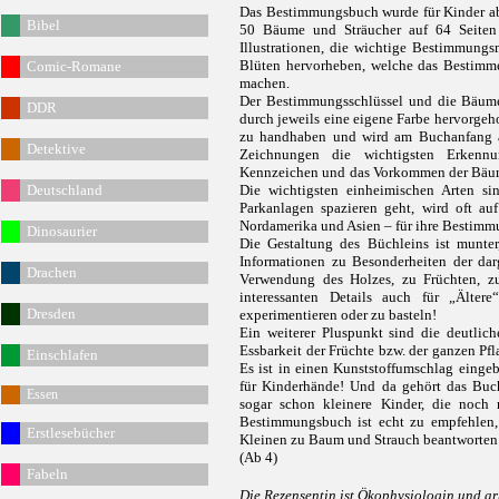
Das Bestimmungsbuch wurde für Kinder ab 
Bibel
50 Bäume und Sträucher auf 64 Seiten 
Illustrationen, die wichtige Bestimmung
Blüten hervorheben, welche das Bestimme
Comic-Romane
machen.
Der Bestimmungsschlüssel und die Bäume
DDR
durch jeweils eine eigene Farbe hervorgeh
zu handhaben und wird am Buchanfang ausf
Detektive
Zeichnungen die wichtigsten Erkenn
Kennzeichen und das Vorkommen der Bäume 
Deutschland
Die wichtigsten einheimischen Arten si
Parkanlagen spazieren geht, wird oft au
Nordamerika und Asien – für ihre Bestimmu
Dinosaurier
Die Gestaltung des Büchleins ist munte
Informationen zu Besonderheiten der dar
Drachen
Verwendung des Holzes, zu Früchten, z
interessanten Details auch für „Älter
Dresden
experimentieren oder zu basteln!
Ein weiterer Pluspunkt sind die deutlic
Essbarkeit der Früchte bzw. der ganzen Pfl
Einschlafen
Es ist in einen Kunststoffumschlag eing
für Kinderhände! Und da gehört das Bu
Essen
sogar schon kleinere Kinder, die noch 
Bestimmungsbuch ist echt zu empfehlen, f
Erstlesebücher
Kleinen zu Baum und Strauch beantworten
(Ab 4)
Fabeln
Die Rezensentin ist Ökophysiologin und ar