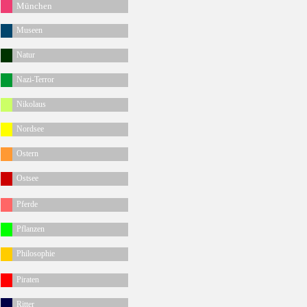
München
Museen
Natur
Nazi-Terror
Nikolaus
Nordsee
Ostern
Ostsee
Pferde
Pflanzen
Philosophie
Piraten
Ritter