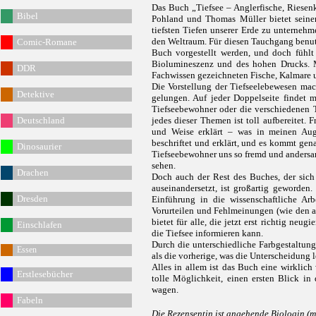
Das Buch „Tiefsee – Anglerfische, Riese
Bibel
Pohland und Thomas Müller bietet seinen
tiefsten Tiefen unserer Erde zu unternehm
den Weltraum. Für diesen Tauchgang benut
Comic-Romane
Buch vorgestellt werden, und doch fühlt 
Biolumineszenz und des hohen Drucks. M
DDR
Fachwissen gezeichneten Fische, Kalmare
Die Vorstellung der Tiefseelebewesen mac
Detektive
gelungen. Auf jeder Doppelseite findet
Tiefseebewohner oder die verschiedenen T
Deutschland
jedes dieser Themen ist toll aufbereitet. 
und Weise erklärt – was in meinen Auge
beschriftet und erklärt, und es kommt genau
Dinosaurier
Tiefseebewohner uns so fremd und andersar
sehen.
Drachen
Doch auch der Rest des Buches, der sich
auseinandersetzt, ist großartig geworden.
Dresden
Einführung in die wissenschaftliche Arb
Vorurteilen und Fehlmeinungen (wie den a
bietet für alle, die jetzt erst richtig neu
Einschlafen
die Tiefsee informieren kann.
Durch die unterschiedliche Farbgestaltung 
Essen
als die vorherige, was die Unterscheidung l
Alles in allem ist das Buch eine wirklic
Erstlesebücher
tolle Möglichkeit, einen ersten Blick in
wagen.
Fabeln
Die Rezensentin ist angehende Biologin (