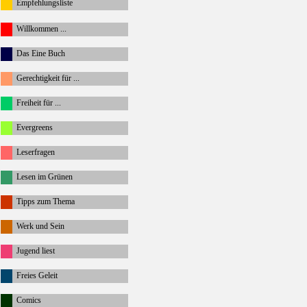
Empfehlungsliste
Willkommen ...
Das Eine Buch
Gerechtigkeit für ...
Freiheit für ...
Evergreens
Leserfragen
Lesen im Grünen
Tipps zum Thema
Werk und Sein
Jugend liest
Freies Geleit
Comics