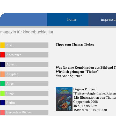
home
impress
magazin für kinderbuchkultur
Tipps zum Thema:
Tiefsee
ABC
Abenteuer
Advent
Was für eine Kombination aus Bild und T
Wirklich gelungen: "Tiefsee"
Ägypten
Von Anne Spitzner
Angst
Dagmar Pohland
Berge
"Tiefsee - Anglerfische, Ries
Mit Illustrationen von Thoma
Coppenrath 2008
Berlin
48 S., 16,95 Euro
ISBN 978-3815788530
Besondere Bücher