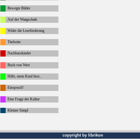
Bewegte Bilder
Auf der Waagschale
Wider die Leseförderung
Titelseite
Nachbarskinder
Buch von Wert
Hilfe, mein Kind liest...
Einspruch!
Eine Frage der Kultur
Kleiner Simpl
copyright by librikon