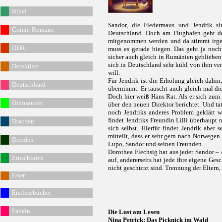
Bibel
Sandor, die Fledermaus und Jendrik 
Comic-Romane
Deutschland. Doch am Flughafen geht der
mitgenommen werden und da stimmt irgen
DDR
muss es gerade biegen. Das geht ja noc
sicher auch gleich in Rumänien geblieben.
sich in Deutschland sehr kühl von ihm ve
Detektive
will.
Für Jendrik ist die Erholung gleich dahi
Deutschland
übernimmt. Er tauscht auch gleich mal die
Doch hier weiß Hans Rat. Als er sich zum A
Dinosaurier
über den neuen Direktor berichtet. Und t
noch Jendriks anderes Problem geklärt 
findet Jendriks Freundin Lilli überhaupt
Drachen
sich selbst. Hierfür findet Jendrik aber
mitteilt, dass er sehr gern nach Norwege
Dresden
Lupo, Sandor und seinen Freunden.
Dorothea Flechsig hat aus jeder Sandor –
Einschlafen
auf, andererseits hat jede ihre eigene Ge
nicht geschützt sind. Trennung der Elter
Essen
Erstlesebücher
Fabeln
Die Lust am Lesen
Nina Petrick: Das Picknick im Wald