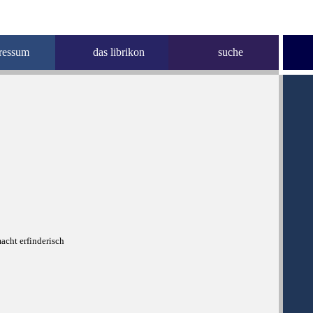
ressum
das librikon
suche
acht erfinderisch