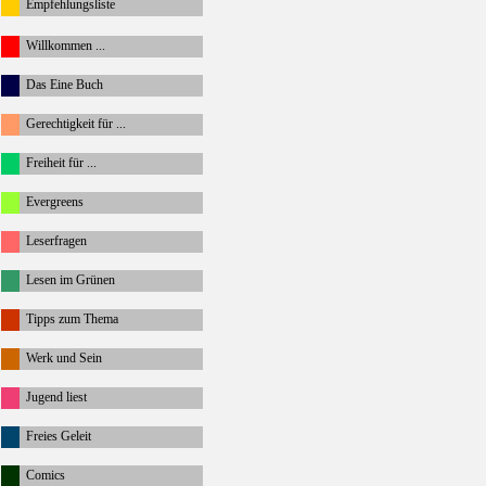
Empfehlungsliste
Willkommen ...
Das Eine Buch
Gerechtigkeit für ...
Freiheit für ...
Evergreens
Leserfragen
Lesen im Grünen
Tipps zum Thema
Werk und Sein
Jugend liest
Freies Geleit
Comics