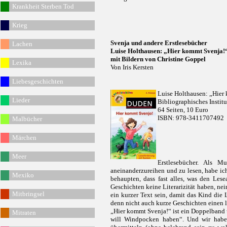
Krankheit Sterben Tod
Krieg
Svenja und andere Erstlesebücher
Lachen
Luise Holthausen: „Hier kommt Svenja!
mit Bildern von Christine Goppel
Lexika
Von Iris Kersten
Liebesgeschichten
Luise Holthausen: „Hier 
Lieder
Bibliographisches Instit
64 Seiten, 10 Euro
ISBN: 978-3411707492
Malbücher
Märchen
Meer
Erstlesebücher. Als Mu
aneinanderzureihen und zu lesen, habe ic
Mexiko
behaupten, dass fast alles, was den Lesea
Geschichten keine Literarizität haben, nein
Mitbringsel
ein kurzer Text sein, damit das Kind die L
denn nicht auch kurze Geschichten einen 
„Hier kommt Svenja!“ ist ein Doppelband 
Mitraten
will Windpocken haben“. Und wir haben