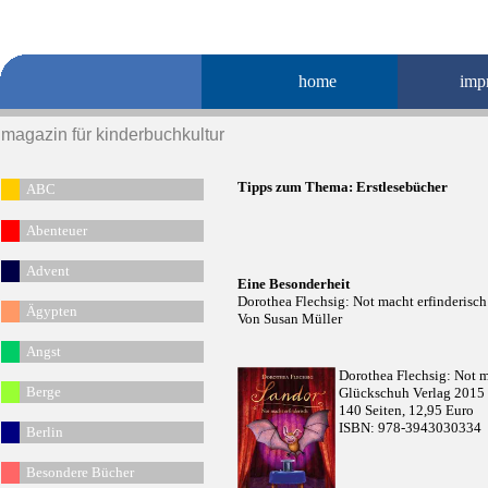
home
imp
magazin für kinderbuchkultur
Tipps zum Thema:
Erstlesebücher
ABC
Abenteuer
Advent
Eine Besonderheit
Dorothea Flechsig: Not macht erfinderisch
Ägypten
Von Susan Müller
Angst
Dorothea Flechsig: Not m
Berge
Glückschuh Verlag 2015
140 Seiten, 12,95 Euro
ISBN: 978-3943030334
Berlin
Besondere Bücher