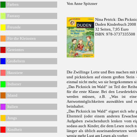
Von Anne Spitzner
Fa
rben
Fantasy
Nina Petrick: Das Pickni
Duden Kinderbuch 2008
Freunde
32 Seiten, 7,95 Euro
ISBN: 978-3737335508
Für die Kleinsten
Gereimtes
G
roßeltern
Die Zwillinge Lotte und Ben machen mit i
Haustiere
und picknicken auf einem großen Stein 
einmal nicht mehr, wo sie hergekommen 
Indianer
„Das Picknick im Wald“ ist Teil der Reih
für die erste Klasse. Bei den Lesedetekt
Island
werden müssen, z.B. „Was ist ein
Antwortmöglichkeiten auswählen und er
beinhaltet.
Italien
„Das Picknick im Wald“ eignet sich sehr g
Elternteil (oder einem anderen Erwachs
Jungs
Aufgaben zwischendurch lenken vom eig
sodass auch Kinder, die dem Lesen noch n
Kindheit
länger als üblich auseinandersetzen werd
wenig mehr Lust am Lesen als vorher.