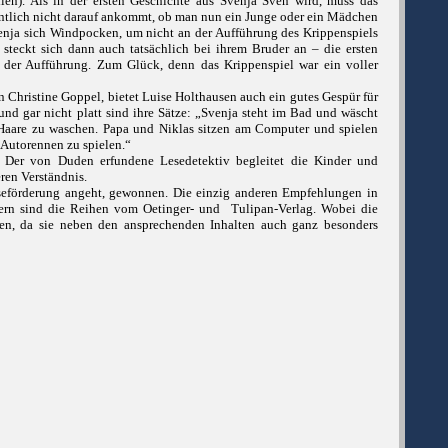
len). Als in der ersten Geschichte aus Svenja Sven wird, muss das
entlich nicht darauf ankommt, ob man nun ein Junge oder ein Mädchen
venja sich Windpocken, um nicht an der Aufführung des Krippenspiels
steckt sich dann auch tatsächlich bei ihrem Bruder an – die ersten
H der Aufführung. Zum Glück, denn das Krippenspiel war ein voller
n Christine Goppel, bietet Luise Holthausen auch ein gutes Gespür für
und gar nicht platt sind ihre Sätze: „Svenja steht im Bad und wäscht
e Haare zu waschen. Papa und Niklas sitzen am Computer und spielen
 Autorennen zu spielen.“
er. Der von Duden erfundene Lesedetektiv begleitet die Kinder und
ren Verständnis.
seförderung angeht, gewonnen. Die einzig anderen Empfehlungen in
ern sind die Reihen vom Oetinger- und Tulipan-Verlag. Wobei die
en, da sie neben den ansprechenden Inhalten auch ganz besonders