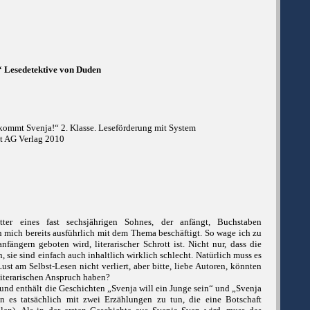
“ Lesedetektive von Duden
kommt Svenja!“ 2. Klasse. Leseförderung mit System
ut AG Verlag 2010
tter eines fast sechsjährigen Sohnes, der anfängt, Buchstaben
h mich bereits ausführlich mit dem Thema beschäftigt. So wage ich zu
nfängern geboten wird, literarischer Schrott ist. Nicht nur, dass die
, sie sind einfach auch inhaltlich wirklich schlecht. Natürlich muss es
ust am Selbst-Lesen nicht verliert, aber bitte, liebe Autoren, könnten
literarischen Anspruch haben?
und enthält die Geschichten „Svenja will ein Junge sein“ und „Svenja
 es tatsächlich mit zwei Erzählungen zu tun, die eine Botschaft