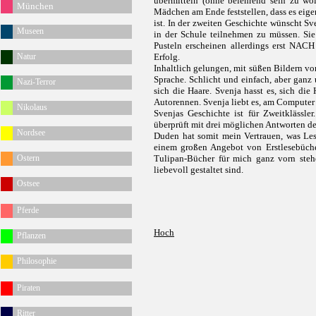
übermitteln (ohne belehrend sein zu wol
München
Mädchen am Ende feststellen, dass es eig
ist. In der zweiten Geschichte wünscht S
Museen
in der Schule teilnehmen zu müssen. Sie 
Pusteln erscheinen allerdings erst NAC
Natur
Erfolg.
Inhaltlich gelungen, mit süßen Bildern vo
Sprache. Schlicht und einfach, aber ganz 
Nazi-Terror
sich die Haare. Svenja hasst es, sich di
Autorennen. Svenja liebt es, am Computer
Nikolaus
Svenjas Geschichte ist für Zweitklässl
überprüft mit drei möglichen Antworten de
Nordsee
Duden hat somit mein Vertrauen, was Le
einem großen Angebot von Erstlesebüch
Ostern
Tulipan-Bücher für mich ganz vorn steh
liebevoll gestaltet sind.
Ostsee
Pferde
Hoch
Pflanzen
Philosophie
Piraten
Ritter