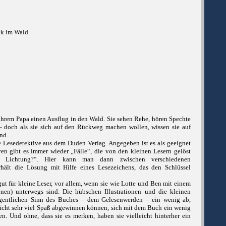
ck im Wald
hrem Papa einen Ausflug in den Wald. Sie sehen Rehe, hören Spechte
– doch als sie sich auf den Rückweg machen wollen, wissen sie auf
sind…
e Lesedetektive aus dem Duden Verlag. Angegeben ist es als geeignet
iven gibt es immer wieder „Fälle“, die von den kleinen Lesern gelöst
e Lichtung?“. Hier kann man dann zwischen verschiedenen
hält die Lösung mit Hilfe eines Lesezeichens, das den Schlüssel
ut für kleine Leser, vor allem, wenn sie wie Lotte und Ben mit einem
enen) unterwegs sind. Die hübschen Illustrationen und die kleinen
entlichen Sinn des Buches – dem Gelesenwerden – ein wenig ab,
icht sehr viel Spaß abgewinnen können, sich mit dem Buch ein wenig
en. Und ohne, dass sie es merken, haben sie vielleicht hinterher ein