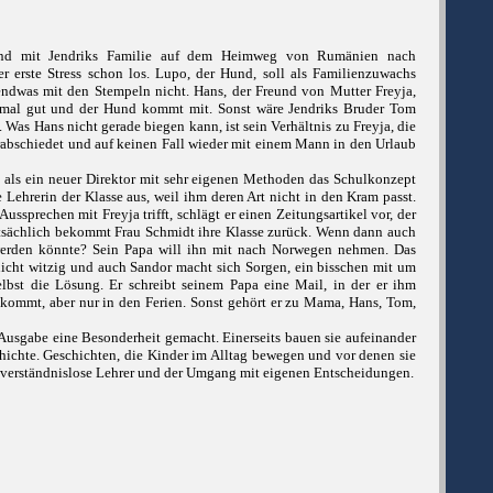
sind mit Jendriks Familie auf dem Heimweg von Rumänien nach
 erste Stress schon los. Lupo, der Hund, soll als Familienzuwachs
dwas mit den Stempeln nicht. Hans, der Freund von Mutter Freyja,
hmal gut und der Hund kommt mit. Sonst wäre Jendriks Bruder Tom
 Was Hans nicht gerade biegen kann, ist sein Verhältnis zu Freyja, die
rabschiedet und auf keinen Fall wieder mit einem Mann in den Urlaub
n, als ein neuer Direktor mit sehr eigenen Methoden das Schulkonzept
 Lehrerin der Klasse aus, weil ihm deren Art nicht in den Kram passt.
ussprechen mit Freyja trifft, schlägt er einen Zeitungsartikel vor, der
atsächlich bekommt Frau Schmidt ihre Klasse zurück. Wenn dann auch
werden könnte? Sein Papa will ihn mit nach Norwegen nehmen. Das
 nicht witzig und auch Sandor macht sich Sorgen, ein bisschen mit um
 selbst die Lösung. Er schreibt seinem Papa eine Mail, in der er ihm
n kommt, aber nur in den Ferien. Sonst gehört er zu Mama, Hans, Tom,
 Ausgabe eine Besonderheit gemacht. Einerseits bauen sie aufeinander
schichte. Geschichten, die Kinder im Alltag bewegen und vor denen sie
n, verständnislose Lehrer und der Umgang mit eigenen Entscheidungen.