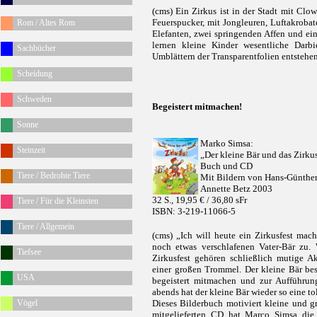
(cms) Ein Zirkus ist in der Stadt mit Clo
Feuerspucker, mit Jongleuren, Luftakroba
Rom / Altes Rom
Elefanten, zwei springenden Affen und ei
lernen kleine Kinder wesentliche Darb
Sachbücher
Umblättern der Transparentfolien entstehen 
Scheidung
Schweden
Begeistert mitmachen!
Sonne
Marko Simsa:
Steinzeit
„Der kleine Bär und das Zirkus
Buch und CD
Tiere / Bedrohte Tiere
Mit Bildern von Hans-Günthe
Annette Betz 2003
32 S.,
19,95 € /
36,80 sFr
Tiere / Für die Kleinsten
ISBN: 3-219-11066-5
Tiere / Allgemein
(cms) „Ich will heute ein Zirkusfest mac
noch etwas verschlafenen Vater-Bär zu. 
Tiefsee
Zirkusfest gehören schließlich mutige A
einer großen Trommel. Der kleine Bär bes
USA
begeistert mitmachen und zur Aufführu
abends hat der kleine Bär wieder so eine to
Vögel
Dieses Bilderbuch motiviert kleine und g
mitgelieferten CD hat Marco Simsa die 