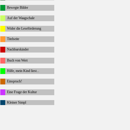
Bewegte Bilder
Auf der Waagschale
Wider die Leseförderung
Titelseite
Nachbarskinder
Buch von Wert
Hilfe, mein Kind liest...
Einspruch!
Eine Frage der Kultur
Kleiner Simpl