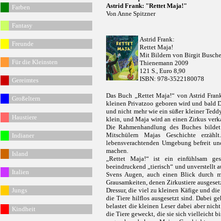
Astrid Frank: "Rettet Maja!"
Fa
rben
Von Anne Spitzner
Fantasy
Astrid Frank:
Freunde
Rettet Maja!
Mit Bildern von Birgit Busch
Für die Kleinsten
Thienemann 2009
121 S., Euro 8,90
ISBN: 978-3522180078
Gereimtes
Das Buch „Rettet Maja!“ von Astrid Frank
G
roßeltern
kleinen Privatzoo geboren wird und bald D
und nicht mehr wie ein süßer kleiner Teddy
Haustiere
klein, und Maja wird an einen Zirkus verka
Die Rahmenhandlung des Buches bildet S
Mitschülern Majas Geschichte erzählt
Indianer
lebensverachtenden Umgebung befreit und 
machen.
Island
„Rettet Maja!“ ist ein einfühlsam ge
beeindruckend „tierisch“ und unverstellt au
Italien
Svens Augen, auch einen Blick durch me
Grausamkeiten, denen Zirkustiere ausgesetz
Jungs
Dressur, die viel zu kleinen Käfige und d
die Tiere hilflos ausgesetzt sind. Dabei geh
belastet die kleinen Leser dabei aber nicht
Kindheit
die Tiere geweckt, die sie sich vielleicht b