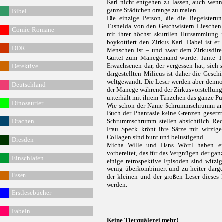
Karl nicht entgehen zu lassen, auch wenn
ganze Städtchen orange zu malen.
Bibel
Die einzige Person, die die Begeisteru
Tusnelda von den Geschwistern Lieschen 
Comic-Romane
mit ihrer höchst skurrilen Hutsammlung 
boykottiert den Zirkus Karl. Dabei ist er
DDR
Menschen ist – und zwar dem Zirkusdirekt
Gürtel zum Manegenrand wurde. Tante Tusn
Erwachsenen dar, der vergessen hat, sich 
Detektive
dargestellten Milieus ist daher die Ges
weltgewandt. Die Leser werden aber denno
Deutschland
der Manege während der Zirkusvorstellung 
unterhält mit ihrem Tänzchen das ganze P
Dinosaurier
Wie schon der Name Schrummschrumm ande
Buch der Phantasie keine Grenzen gesetzt
Drachen
Schrummschrumm stellen absichtlich Re
Frau Speck krönt ihre Sätze mit witzig
Collagen sind bunt und belustigend.
Dresden
Micha Wille und Hans Wörtl haben ein
vorbereitet, das für das Vergnügen der ga
Einschlafen
einige retrospektive Episoden sind witzig
wenig überkombiniert und zu heiter darge
Essen
der kleinen und der großen Leser dieses 
werden.
Erstlesebücher
Fabeln
Keine Tierquälerei mehr!