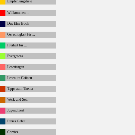
Empfehlungsliste
Willkommen ...
Das Eine Buch
Gerechtigkeit für ...
Freiheit für ...
Evergreens
Leserfragen
Lesen im Grünen
Tipps zum Thema
Werk und Sein
Jugend liest
Freies Geleit
Comics