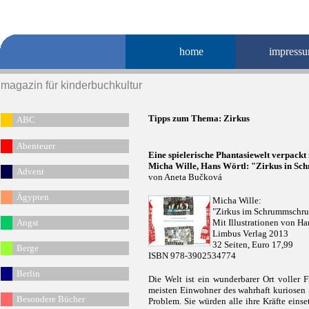
home
impress
magazin für kinderbuchkultur
Tipps zum Thema:
Zirkus
ABC
Abenteuer
Eine spielerische Phantasiewelt verpackt 
Micha Wille, Hans Wörtl: "Zirkus in 
Advent
von Aneta Bučková
Ägypten
Micha Wille:
"Zirkus im Schrummschr
Angst
Mit Illustrationen von Ha
Limbus Verlag 2013
32 Seiten, Euro 17,99
Berge
ISBN 978-3902534774
Berlin
Die Welt ist ein wunderbarer Ort voller 
meisten Einwohner des wahrhaft kuriosen
Besondere Bücher
Problem. Sie würden alle ihre Kräfte einse