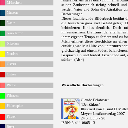
langsamer. Als das Publikum in einer Auff
München
seinen Zauberspruch richtig schnell und
werden Vater und Sohn die Attraktion un
Museen
Darbietungen.
Dieses faszinierende Bilderbuch berührt d
Natur
die Künstlerin ganz viel Gefühl gelegt. 
behinderten Kindes deutlich. Doch m
hinauswachsen. Die Kunst der elterlichen 
Nazi-Terror
ihrem eigenen Tempo zu fördern und zu for
Mich erinnert diese Geschichte an einen
Nikolaus
einfältig war. Mit Hilfe von unterstützende
gleichzeitig auf einem Podest balancieren
Nordsee
Gespräch ein und fordert Erziehende auf,
stärken.
(Ab 4)
Ostern
Ostsee
Wesentliche Darbietungen
Pferde
Pflanzen
Claude Delafosse:
"Der Zirkus"
Philosophie
Illustriert von
C. und D. Millet
Meyers Lexikonverlag 2007
Piraten
24 S., Euro 7,90
ISBN: 3-411-08651-3
Ritter