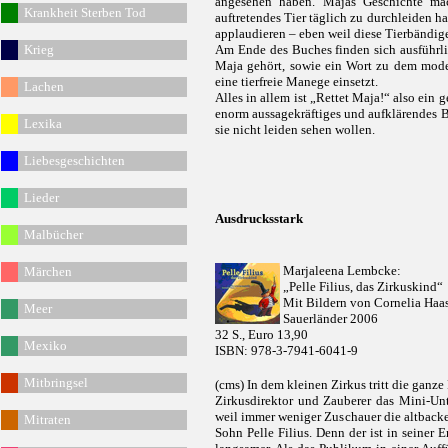
angesehen haben. Majas Geschichte ma
Krankheit Sterben Tod
auftretendes Tier täglich zu durchleiden h
applaudieren – eben weil diese Tierbändiger
Krieg
Am Ende des Buches finden sich ausführli
Maja gehört, sowie ein Wort zu dem moder
eine tierfreie Manege einsetzt.
Lachen
Alles in allem ist „Rettet Maja!“ also ein 
enorm aussagekräftiges und aufklärendes B
Lexika
sie nicht leiden sehen wollen.
Liebesgeschichten
Lieder
Ausdrucksstark
Malbücher
Marjaleena Lembcke:
Märchen
„Pelle Filius, das Zirkuskind“
Mit Bildern von Cornelia Haa
Meer
Sauerländer 2006
32 S., Euro 13,90
Mexiko
ISBN: 978-3-7941-6041-9
Mitbringsel
(cms) In dem kleinen Zirkus tritt die ganze 
Zirkusdirektor und Zauberer das Mini-Unt
weil immer weniger Zuschauer die altback
Mitraten
Sohn Pelle Filius. Denn der ist in seiner 