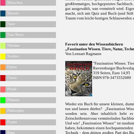
München
großformatiges, hochgeputztes Sachbuch.
gut ausgewählt, was vermittelt wird. Eige
Museen
macht, sich mit Quiz und Buch (und Stift 
Traum vom leicht-lustigen Schlauwerden er
Natur
Nazi-Terror
Favorit unter den Wissensbüchern
Nikolaus
„Faszination Wissen. Tiere, Natur, Tech
Von Lennart Ragmann
Nordsee
"Faszination Wissen. Tier
Ostern
Ravensburger Buchverla
319 Seiten, Euro 14,95
ISBN 978-3473552689
Ostsee
Pferde
Pflanzen
Wieder ein Buch für unsere kleinen, dum
tun und lassen dürfen? „Faszination Wisse
Philosophie
worden sein. Aber inhaltlich hebt e
Zeitschriftenniveau vermittelnden Sachbü
Piraten
Und wie! „Faszination Wissen“ ist rundum
haben, bekommen einen hochspannenden und
Technik - dem dritten großen Part des B
Ritter