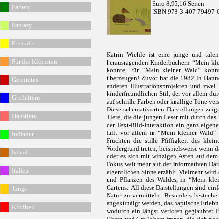
Euro 8,95,16 Seiten
Fa
rben
ISBN 978-3-407-79497-
Fantasy
Freunde
Katrin Wiehle ist eine junge und talen
Für die Kleinsten
herausragenden Kinderbüchern “Mein kle
konnte. Für “Mein kleiner Wald” konnt
überzeugen! Zuvor hat die 1982 in Hanno
Gereimtes
anderen Illustrationsprojekten und zwei 
kinderfreundlichen Stil, der vor allem du
G
roßeltern
auf schrille Farben oder knallige Töne verz
Diese schematisierten Darstellungen zeige
Haustiere
Tiere, die die jungen Leser mit durch das
der Text-Bild-Interaktion ein ganz eigen
fällt vor allem in “Mein kleiner Wald”
Indianer
Früchten die stille Pfiffigkeit des kl
Vordergrund treten, beispielsweise wenn d
Island
oder es sich mit winzigen Ästen auf dem 
Fokus weit mehr auf der informativen Dars
Italien
eigentlichen Sinne erzählt. Vielmehr wird 
und Pflanzen des Waldes, in “Mein klei
Gartens. All diese Darstellungen sind ein
Jungs
Natur zu vermitteln. Besonders bestech
angekündigt werden, das haptische Erlebn
Kindheit
wodurch ein längst verloren geglaubter 
Eltern und Großeltern freuen, die sich n