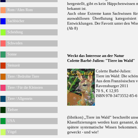
hergestellt, gibt es kein Häppchenwissen 
bekannt ist.
Rom / Altes Rom
Auch ohne Extreme kann Sachwissen für K
auswahllosen Überflutung kategorisier
Sachbücher
Entwicklungen. Der Favorit unter den Wis
(Ab 8)
Scheidung
Schweden
Sonne
Weckt das Interesse an der Natur
Colette Barbé-Julien: "Tiere im Wald"
Steinzeit
Colette Barbé-Julien:
Tiere im Wald: Die schön
Tiere / Bedrohte Tiere
Aus dem Französischen 
Ravensburger 2011
Tiere / Für die Kleinsten
70 S., € 12,95
ISBN 978-3473552-85-6
Tiere / Allgemein
Tiefsee
(librikon) „Tiere im Wald“ beschreibt un
USA
Klassifizierungen werden kurz genannt, d
spätere systematische Wissen bekommen. 
Vögel
geweckt - und wie!