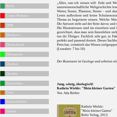
„Alles, was ich wissen will: Erde und We
Bibel
naturwissenschaftliche Weltgeschichte le
Wetter, Sonne, Planeten, Sterne – und da
Lesen auflockern und keine Schulassozia
Comic-Romane
Thema zu begeistern wissen. Welche Wi
Die Antwort steht auf der Seite davor, und
DDR
Die Illustrationen sind im einzelnen und 
gezeichnet, dass man sein Innenleben sieht
Detektive
tun ihr Übriges: Fachlich sehr gut, in F
perfekt und passend dosiert. Dieses Sachbu
Deutschland
Preis hat, vermittelt das Wissen zielgruppe
(Lesealter: 7 bis 10)
Dinosaurier
Der Rezensent ist Geologe und arbeitet als 
Drachen
Dresden
Einschlafen
Jung, witzig, ökologisch!
Kathrin Wiehle: "Mein kleiner Garten"
Essen
Von
Ada Bieber
Erstlesebücher
Kathrin Wiehle:
"Mein kleiner Garten"
Fabeln
Beltz Verlag, 2013.