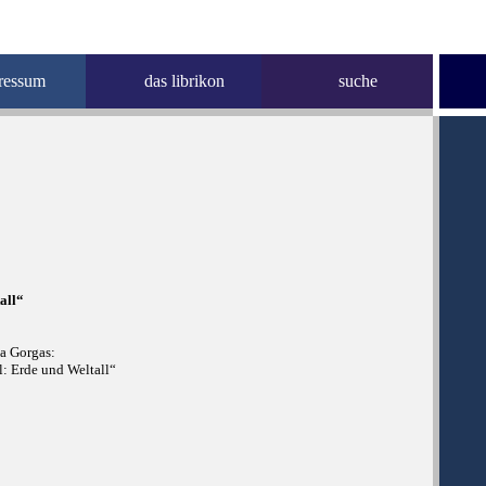
ressum
das librikon
suche
all“
a Gorgas:
l: Erde und Weltall“