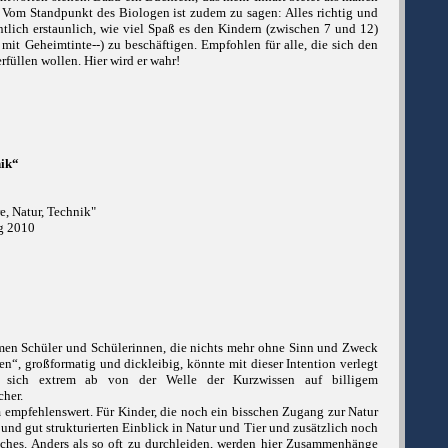
 Vom Standpunkt des Biologen ist zudem zu sagen: Alles richtig und
ntlich erstaunlich, wie viel Spaß es den Kindern (zwischen 7 und 12)
mit Geheimtinte--) zu beschäftigen. Empfohlen für alle, die sich den
füllen wollen. Hier wird er wahr!
nik“
e, Natur, Technik"
g 2010
men Schüler und Schülerinnen, die nichts mehr ohne Sinn und Zweck
n“, großformatig und dickleibig, könnte mit dieser Intention verlegt
s sich extrem ab von der Welle der Kurzwissen auf billigem
cher.
 empfehlenswert. Für Kinder, die noch ein bisschen Zugang zur Natur
 gut strukturierten Einblick in Natur und Tier und zusätzlich noch
uches. Anders als so oft zu durchleiden, werden hier Zusammenhänge