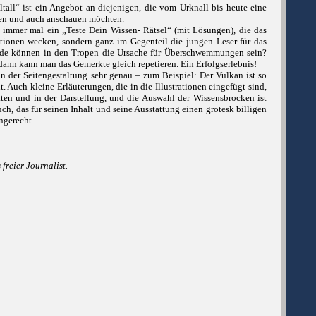
ltall“ ist ein Angebot an diejenigen, die vom Urknall bis heute eine
sen und auch anschauen möchten.
s immer mal ein „Teste Dein Wissen- Rätsel“ (mit Lösungen), die das
tionen wecken, sondern ganz im Gegenteil die jungen Leser für das
nde können in den Tropen die Ursache für Überschwemmungen sein?
 dann kann man das Gemerkte gleich repetieren. Ein Erfolgserlebnis!
in der Seitengestaltung sehr genau – zum Beispiel: Der Vulkan ist so
. Auch kleine Erläuterungen, die in die Illustrationen eingefügt sind,
akten und in der Darstellung, und die Auswahl der Wissensbrocken ist
ch, das für seinen Inhalt und seine Ausstattung einen grotesk billigen
ngerecht.
freier Journalist.