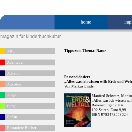
home
imp
magazin für kinderbuchkultur
Tipps zum Thema:
Natur
ABC
Abenteuer
Advent
Passend dosiert
„Alles was ich wissen will: Erde und Welt
Ägypten
Von Markus Linde
Angst
Manfred Schwarz, Martin
„Alles was ich wissen wil
Ravensburger 2014
Berge
192 Seiten, Euro 9,99
ISBN 9783473553624
Berlin
Besondere Bücher