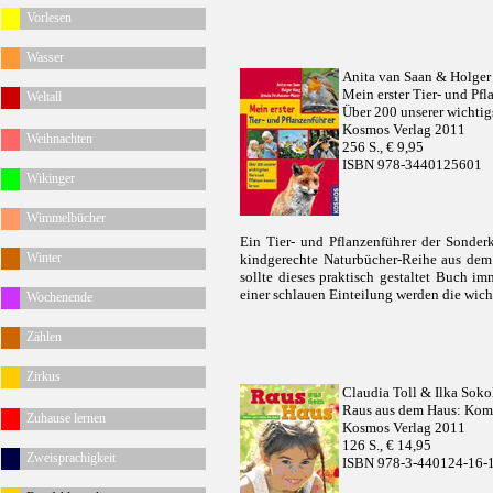
Vorlesen
Wasser
Anita van Saan & Holge
Mein erster Tier- und Pfl
Weltall
Über 200 unserer wichtig
Kosmos Verlag 2011
Weihnachten
256 S., € 9,95
ISBN 978-3440125601
Wikinger
Wimmelbücher
Ein Tier- und Pflanzenführer der Sonder
Winter
kindgerechte Naturbücher-Reihe aus dem 
sollte dieses praktisch gestaltet Buch i
einer schlauen Einteilung werden die wicht
Wochenende
Zählen
Zirkus
Claudia Toll & Ilka Sok
Raus aus dem Haus: Komm
Zuhause lernen
Kosmos Verlag 2011
126 S., € 14,95
Zweisprachigkeit
ISBN 978-3-440124-16-