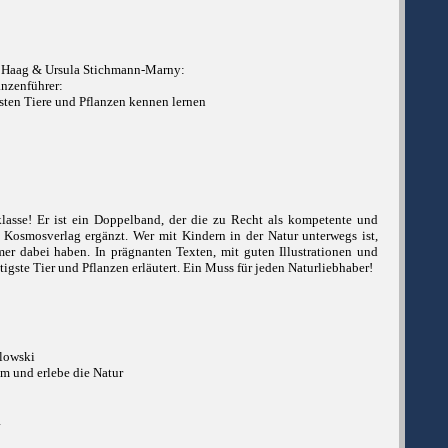
r Haag & Ursula Stichmann-Marny:
anzenführer:
sten Tiere und Pflanzen kennen lernen
klasse! Er ist ein Doppelband, der die zu Recht als kompetente und
Kosmosverlag ergänzt. Wer mit Kindern in der Natur unterwegs ist,
mmer dabei haben. In prägnanten Texten, mit guten Illustrationen und
igste Tier und Pflanzen erläutert. Ein Muss für jeden Naturliebhaber!
olowski
 und erlebe die Natur
1