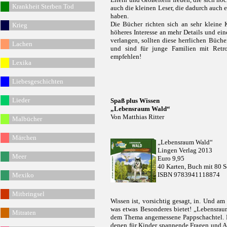
Krankheit Sterben Tod
auch die kleinen Leser, die dadurch auch
haben.
Die Bücher richten sich an sehr kleine 
Krieg
höheres Interesse an mehr Details und ei
verlangen, sollten diese herrlichen Büch
Lachen
und sind für junge Familien mit Retro
empfehlen!
Lexika
Liebesgeschichten
Lieder
Spaß plus Wissen
„Lebensraum Wald“
Von Matthias Ritter
Malbücher
Märchen
„Lebensraum Wald“
Lingen Verlag 2013
Meer
Euro 9,95
40 Karten, Buch mit 80 Se
ISBN 9783941118874
Mexiko
Mitbringsel
Wissen ist, vorsichtig gesagt, in. Und a
was etwas Besonderes bietet! „Lebensrau
Mitraten
dem Thema angemessene Pappschachtel. Da
denen für Kinder spannende Fragen und An