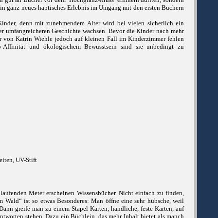
 ein ganz neues haptisches Erlebnis im Umgang mit den ersten Büchern
Kinder, denn mit zunehmendem Alter wird bei vielen sicherlich ein
ner umfangreicheren Geschichte wachsen. Bevor die Kinder nach mehr
er von Katrin Wiehle jedoch auf kleinen Fall im Kinderzimmer fehlen
-Affinität und ökologischem Bewusstsein sind sie unbedingt zu
iten, UV-Stift
m laufenden Meter erscheinen Wissensbücher. Nicht einfach zu finden,
m Wald“ ist so etwas Besonderes: Man öffne eine sehr hübsche, weil
nn greife man zu einem Stapel Karten, handliche, feste Karten, auf
tworten stehen. Dazu ein Büchlein, das mehr Inhalt bietet als manch