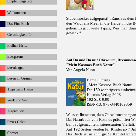
Empfehlungsliste
Willkommen ...
Stubenhocker aufgepasst! „Raus aus dem H
den Wald, ans Meer, in die Heide, in die 
Das Eine Buch
gehen. Es gibt viele Tipps,. Was man dra
geweckt!
Gerechtigkeit für ...
Freiheit für ...
Evergreens
Auf Du und Du mit Ohrwurm, Brennnesse
"Mein Kosmos-Buch Natur"
Leserfragen
Von Angela Nunn
Lesen im Grünen
Bärbel Oftring:
„Mein Kosmos-Buch Natur
Tipps zum Thema
Die 150 wichtigsten einheimi
Kosmos Verlag 2008
192 S., € 9,90
Werk und Sein
ISBN-13: 978-3440109359
Jugend liest
Wusstet Ihr schon, dass Ohrwürmer sorgsa
Das Naturbuch von Kosmos präsentiert Wi
Freies Geleit
bunt aufgemachten, interessanten Vielfalt.
Auf 192 Seiten werden für Kinder ab 7 Jah
Comics
Das Buch ist in acht große Kapitel unte