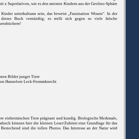
mit x Superlativen, wie es den meisten Kindern aus der Geolino-Sphäre
inder unterhaltsam sein, das beweist „Faszination Wissen“. In der
t dieses Buch vernünftig; es stellt sich gegen so viele falsche
sensbüchern!
sten Bilder junger Tiere
von Hannelore Leck-Frommknecht
sere einheimischen Tiere prägnant und kundig. Biologische Merkmale,
adurch können hier die kleinen Leser/Zuhörer eine Grundlage für das
Bestechend sind die tollen Photos. Das Interesse an der Natur wird