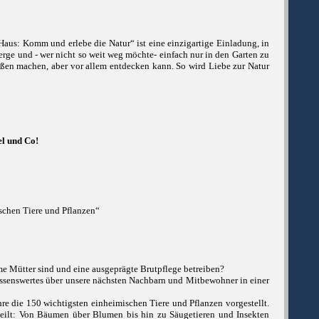
aus: Komm und erlebe die Natur“ ist eine einzigartige Einladung, in
Berge und - wer nicht so weit weg möchte- einfach nur in den Garten zu
ußen machen, aber vor allem entdecken kann. So wird Liebe zur Natur
l und Co!
schen Tiere und Pflanzen“
me Mütter sind und eine ausgeprägte Brutpflege betreiben?
ssenswertes über unsere nächsten Nachbarn und Mitbewohner in einer
re die 150 wichtigsten einheimischen Tiere und Pflanzen vorgestellt.
rteilt: Von Bäumen über Blumen bis hin zu Säugetieren und Insekten