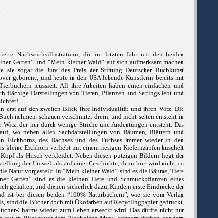
0
tierte Nachwuchsillustratorin, die im letzten Jahr mit den beiden
iner Garten” und “Mein kleiner Wald” auf sich aufmerksam machen
e sie sogar die Jury des Preis der Stiftung Deutscher Buchkunst
ver geborene, und heute in den USA lebende Künstlerin bereits mit
Tierbüchern reüssiert. All ihre Arbeiten haben einen einfachen und
rch flächige Darstellungen von Tieren, Pflanzen und Settings lebt und
ichtet!
n erst auf den zweiten Blick ihre Individualität und ihren Witz. Die
 Buch nehmen, schauen verschmitzt drein, und nicht selten entsteht in
er Witz, der nur durch wenige Striche und Andeutungen entsteht. Das
 auf, wo neben allen Sachdarstellungen von Bäumen, Blättern und
einen Eichhorns, des Dachses und des Fuchses immer wieder in den
as kleine Eichhorn verliebt mit einem riesigen Kiefernzapfen kuschelt
Kopf als Hirsch verkleidet. Neben diesen putzigen Bildern liegt der
tellung der Umwelt als auf einer Geschichte, denn hier wird nicht im
die Natur vorgestellt. In “Mein kleiner Wald” sind es die Bäume, Tiere
ner Garten” sind es die kleinen Tiere und Schmuckpflanzen eines
fach gehalten, und dienen sicherlich dazu, Kindern erste Eindrücke der
end ist bei diesen beiden “100% Naturbüchern”, wie sie vom Verlag
is, sind die Bücher doch mit Ökofarben auf Recyclingpapier gedruckt,
Bücher-Charme wieder zum Leben erweckt wird. Das dürfte nicht nur
och gut an Bücher vor dem ‘Hochglanz-Muss’ erinnern dürften, sondern